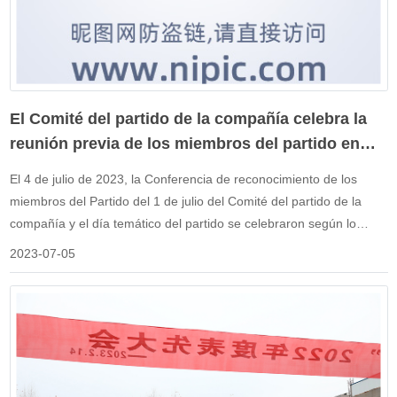
la que la mayoría de los miembros del partido me toman como
ejemplo en la conciencia de calidad y la calidad está en mi
corazón. También sienta una base sólida para afectar aún más el
ambiente de calidad de todos los empleados.
El Comité del partido de la compañía celebra la
reunión previa de los miembros del partido en
2023.
El 4 de julio de 2023, la Conferencia de reconocimiento de los
miembros del Partido del 1 de julio del Comité del partido de la
compañía y el día temático del partido se celebraron según lo
programado en la Sala de actividades de construcción del partido
2023-07-05
en el quinto piso. Todos los miembros del partido, los activistas que
se unen al partido y los ingenieros de nivel medio y Director no
miembros del partido son invitados a participar en la reunión. En la
reunión, el Comité del partido de la compañía elogió a un nuevo
miembro sobresaliente del partido, seis miembros sobresalientes
del partido, dos pioneros del partido y un Secretario sobresaliente