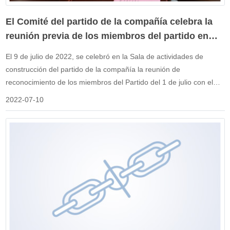
El Comité del partido de la compañía celebra la
reunión previa de los miembros del partido en
2022.
El 9 de julio de 2022, se celebró en la Sala de actividades de
construcción del partido de la compañía la reunión de
reconocimiento de los miembros del Partido del 1 de julio con el
tema "la historia de calidad en mi corazón". El Comité del partido
2022-07-10
de la compañía elogió primero a siete miembros destacados del
partido y tres pioneros del partido. A continuación, se llevará a
cabo la sesión de narración "la historia de la calidad en mi
corazón". En la reunión, los representantes de los miembros del
partido contaron historias de calidad que ocurren en el trabajo
diario, a través de casos e historias vívidas de calidad, todos los
miembros del partido se dieron cuenta profundamente de los
profundos significados de "la calidad va conmigo" y "la calidad está
relacionada contigo y conmigo", y a través de esta actividad de
construcción del partido, se desencadenó una fuerte atmósfera en