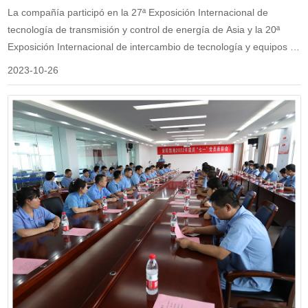
control de energía de Asia y la 20ª Exposición
La compañía participó en la 27ª Exposición Internacional de
Internacional de intercambio de tecnología y
tecnología de transmisión y control de energía de Asia y la 20ª
equipos de minería d
Exposición Internacional de intercambio de tecnología y equipos de
minería de carbón de china.
2023-10-26