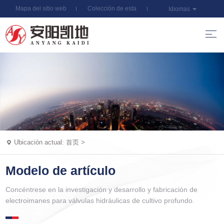
Mapa del sitio web
Colección de esta
Idiomas
estación
Ubicación actual:
首页
>
Modelo de artículo
Concéntrese en la investigación y desarrollo y fabricación de
electroimanes para válvulas hidráulicas de cultivo profundo.