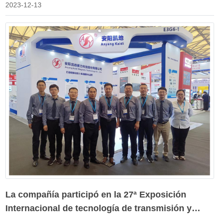
puntos de contacto legislativos del Gobierno provincial. En esta
2023-12-13
ocasión, la provincia ha identificado un total de 80 unidades como
puntos de contacto legislativos del Gobierno provincial. A
continuación, la compañía mejorará su sentido de misión y
responsabilidad de acuerdo con los requisitos de la Oficina
Provincial de gobernanza de acuerdo con la Ley provincial, dará
pleno juego a sus ventajas, recopilará ampliamente las
necesidades y sugerencias legislativas de la industria, participará
activamente en diversas actividades legislativas del gobierno,
continuará promoviendo legislación de alta calidad, logrará
establecer buenas leyes, promover el desarrollo, garantizar la
buena gobernanza y hará las debidas contribuciones al desarrollo
económico y Social de alta calidad de nuestra provincia y Ciudad.
La compañía participó en la 27ª Exposición
Internacional de tecnología de transmisión y