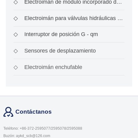
investigación de ace
◇
Electroimán de módulo incorporado de
tipo interrup
◇
Electroimán para válvulas hidráulicas a
prueba de
◇
Interruptor de posición G - qm
◇
Sensores de desplazamiento
◇
Electroimán enchufable
Contáctanos
Teléfono: +86-372-2595077/2595078/2595088
Buzón: aykd_scb@126.com