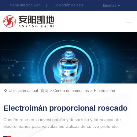
Mapa del sitio web
Colección de esta
Idiomas
estación
Ubicación actual:
首页
>
Centro de productos
>
Electroimán
proporcional roscado
Electroimán proporcional roscado
Concéntrese en la investigación y desarrollo y fabricación de
electroimanes para válvulas hidráulicas de cultivo profundo.