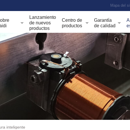
Mapa del si
Lanzamiento
obre
Centro de
Garantía
A
de nuevos
aidi
productos
de calidad
e
productos
ra inteligente