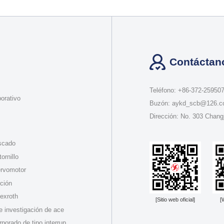
Contáctan
Teléfono: +86-372-25950
orativo
Buzón: aykd_scb@126.
Dirección: No. 303 Chang
oscado
ornillo
ervomotor
ción
Rexroth
[Sitio web oficial]
[
de investigación de ace
porado de tipo interrup