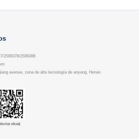
os
77/2595078/2595088
com
jiang avenue, zona de alta tecnología de anyang, Henan
Wechat oficial]