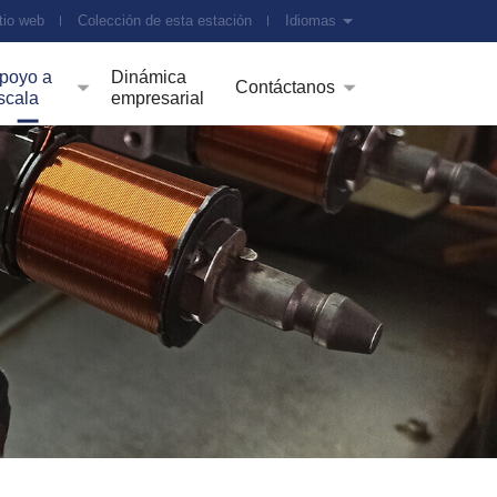
tio web
Colección de esta estación
Idiomas
poyo a
Dinámica
Contáctanos
scala
empresarial