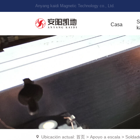
Anyang kaidi Magnetic Technology co., Ltd.
S
Casa
k
Ubicación actual:
首页
>
Apoyo a escala
>
Soldadu