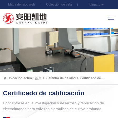
Mapa del sitio web
Colección de esta
Idiomas
estación
Ubicación actual:
首页
>
Garantía de calidad
>
Certificado de
calificación
Certificado de calificación
Concéntrese en la investigación y desarrollo y fabricación de
electroimanes para válvulas hidráulicas de cultivo profundo.