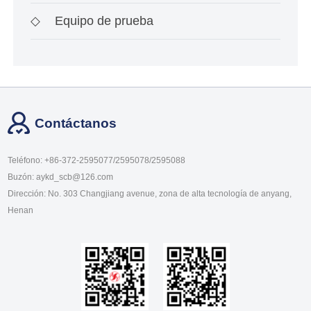
◇
Equipo de prueba
Contáctanos
Teléfono: +86-372-2595077/2595078/2595088
Buzón: aykd_scb@126.com
Dirección: No. 303 Changjiang avenue, zona de alta tecnología de anyang,
Henan