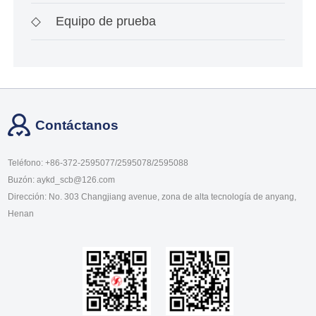
◇
Equipo de prueba
Contáctanos
Teléfono: +86-372-2595077/2595078/2595088
Buzón: aykd_scb@126.com
Dirección: No. 303 Changjiang avenue, zona de alta tecnología de anyang,
Henan