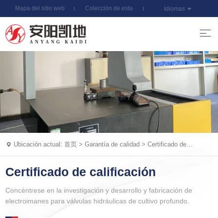
Mapa del sitio web
Colección de esta
Idiomas
estación
Ubicación actual:
首页
>
Garantía de calidad
>
Certificado de
calificación
Certificado de calificación
Concéntrese en la investigación y desarrollo y fabricación de
electroimanes para válvulas hidráulicas de cultivo profundo.