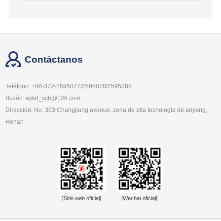
Contáctanos
Teléfono: +86-372-2595077/2595078/2595088
Buzón: aykd_scb@126.com
Dirección: No. 303 Changjiang avenue, zona de alta tecnología de anyang,
Henan
[Sitio web oficial]
[Wechat oficial]